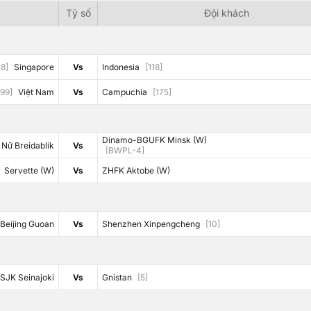
Tỷ số
Đội khách
48]
Singapore
Vs
Indonesia
[118]
[99]
Việt Nam
Vs
Campuchia
[175]
Dinamo-BGUFK Minsk (W)
Nữ Breidablik
Vs
[BWPL-4]
]
Servette (W)
Vs
ZHFK Aktobe (W)
Beijing Guoan
Vs
Shenzhen Xinpengcheng
[10]
SJK Seinajoki
Vs
Gnistan
[5]