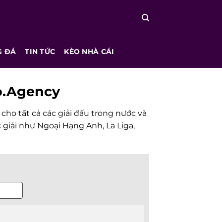
G ĐÁ
TIN TỨC
KÈO NHÀ CÁI
o.Agency
 cho tất cả các giải đấu trong nước và
c giải như Ngoại Hạng Anh, La Liga,