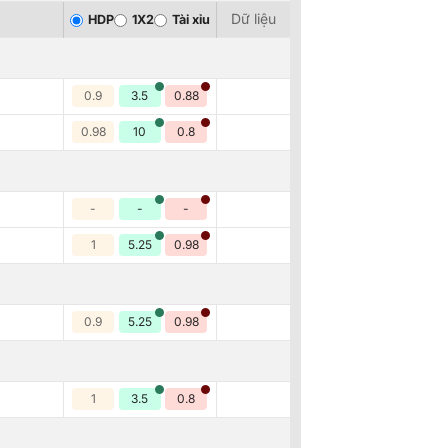
Dữ liệu
HDP
1X2
Tài xỉu
0.9
3.5
0.88
0.98
10
0.8
-
-
-
1
5.25
0.98
0.9
5.25
0.98
1
3.5
0.8