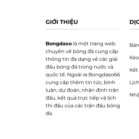
GIỚI THIỆU
DỊ
Bongdaso
là một trang web
Bản
chuyên về bóng đá cung cấp
Kèo
thông tin đa dạng về các giải
đấu bóng đá trong nước và
Kết
quốc tế. Ngoài ra Bongdaso66
Lịc
cung cấp thêm tin tức, bình
luận, dự đoán, nhận định trận
Nhậ
đấu, kết quả trực tiếp và lịch
thi đấu của các trận đấu bóng
đá.