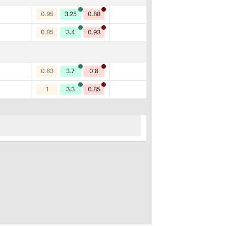
0.95
3.25
0.88
0.85
3.4
0.93
0.83
3.7
0.8
1
3.3
0.85